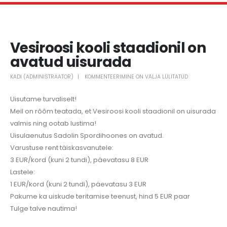
Vesiroosi kooli staadionil on
avatud uisurada
VESIROOSI
KADI (ADMINISTRAATOR)
KOMMENTEERIMINE ON VÄLJA LÜLITATUD
KOOLI
Uisutame turvaliselt!
STAADIONIL
Meil on rõõm teatada, et Vesiroosi kooli staadionil on uisurada
ON
valmis ning ootab lustima!
AVATUD
Uisulaenutus Sadolin Spordihoones on avatud
.
UISURADA
Varustuse rent täiskasvanutele:
3 EUR/kord (kuni 2 tundi), päevatasu 8 EUR
Lastele:
1 EUR/kord (kuni 2 tundi), päevatasu 3 EUR
Pakume ka uiskude teritamise teenust, hind 5 EUR paar
Tulge talve nautima!