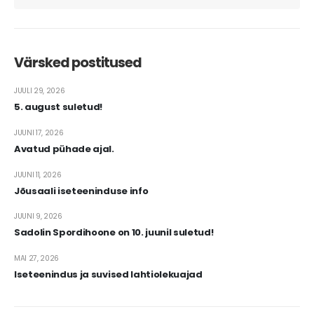
Värsked postitused
JUULI 29, 2026
5. august suletud!
JUUNI 17, 2026
Avatud pühade ajal.
JUUNI 11, 2026
Jõusaali iseteeninduse info
JUUNI 9, 2026
Sadolin Spordihoone on 10. juunil suletud!
MAI 27, 2026
Iseteenindus ja suvised lahtiolekuajad