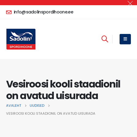
info@sadolinspordihoone.ee
Vesiroosi kooli staadionil
on avatud uisurada
AVALEHT
UUDISED
VESIROOSI KOOLI STAADIONIL ON AVATUD UISURADA