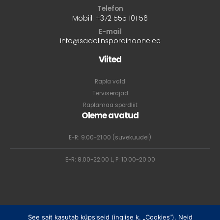
Telefon
Mobiil:
+372 555 101 56
E-mail
info@sadolinspordihoone.ee
Viited
Rapla vald
Terviserajad
Raplamaa spordliit
Oleme avatud
E-R: 9.00-21.00 (suvekuudel)
E-R: 8.00-22.00 L, P: 10.00-20.00
See sait kasutab küpsiseid (inglise k. „Cookies“). Neid