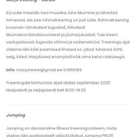
Kui sulle meeldib hea muusika, kiire liikumine ja lahedad
inimesed, siis see rühmatreening on just sulle. Rühmatreening
koosneb rütmikatest lugudest, lihtsatest
liikumiskombinatsioonidest ja jõuharjutustest. Tule treeni
vastupidavust, tugevda võhma ja südametööd. Treeningu ajal
võtame läbi kõik peamised lihased so. jalad, tuharad, kõht,
selg, käed. Harjutused enamjaolt kõik oma keha raskusega.
Info
: marjuherkel@gmail.ee 53955169
Treeningute toimumise ajad alates september 2025:
teisipäeviti ja neljapäeviti kell 18:00-19:00
Jumping
Jumping on dünaamiline fitness treeningsüsteem, mida
viiakse läbi spetsiaalselt välja töötatud Jumping PROFI