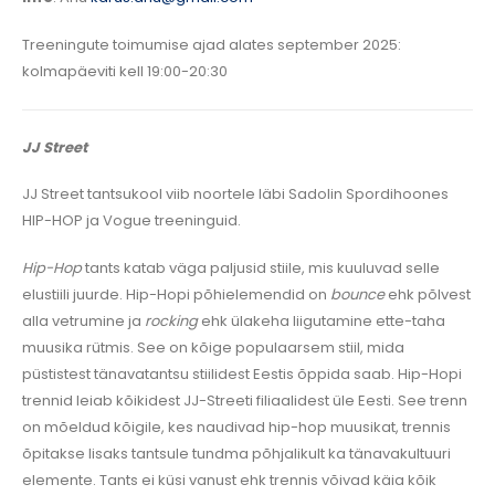
Treeningute toimumise ajad alates september 2025:
kolmapäeviti kell 19:00-20:30
JJ Street
JJ Street tantsukool viib noortele läbi Sadolin Spordihoones
HIP-HOP ja Vogue treeninguid.
Hip-Hop
tants katab väga paljusid stiile, mis kuuluvad selle
elustiili juurde. Hip-Hopi põhielemendid on
bounce
ehk põlvest
alla vetrumine ja
rocking
ehk ülakeha liigutamine ette-taha
muusika rütmis. See on kõige populaarsem stiil, mida
püstistest tänavatantsu stiilidest Eestis õppida saab. Hip-Hopi
trennid leiab kõikidest JJ-Streeti filiaalidest üle Eesti. See trenn
on mõeldud kõigile, kes naudivad hip-hop muusikat, trennis
õpitakse lisaks tantsule tundma põhjalikult ka tänavakultuuri
elemente. Tants ei küsi vanust ehk trennis võivad käia kõik