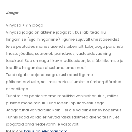
Jooga
Vinyasa + Yin jooga
Vinyasa jooga on aktiivne joogastiil, kus läbi teadliku
hingamise (ujjai hingamine) liigume sujuvalt ühest asendist
teise peatudes mõnes asendis pikemalt. Läbi jooga paraneb
lihaste jõudlus, suureneb painduvus, vastupidavus ning
tasakaal. See on nagu liikuv meditatsioon, kus läbi liikumise ja
teadliku hingamise rahustame oma meelt.
Tund algab soojendusega, kust edasi liigume
päikesetervituste, seismisseeria, istumis- ja ümberpööratud
asenditega.
Tunni teises pooles teeme rahulikke venitusharjutusi, milles
püsime mõne minuti. Tund lõpeb lõpulõdvestusega.
Jooga tundi võivad tulla kõik – ei ole vajalik eelnev kogemus.
Tunnis saad valida erinevad raskusastmed asendites nii, et
joogatad oma hetkevormile vastavalt.
Info
: Anu
karus.anu@gmail.com