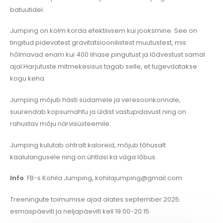
batuutidel.
Jumping on kolm korda efektiivsem kui jooksmine. See on
tingitud pidevatest gravitatsioonilistest muutustest, mis
hõlmavad enam kui 400 lihase pingutust ja lõdvestust samal
ajal.Harjutuste mitmekesisus tagab selle, et tugevdatakse
kogu keha.
Jumping mõjub hästi südamele ja veresoonkonnale,
suurendab kopsumahtu ja üldist vastupidavust ning on
rahustav mõju närvisüsteemile.
Jumping kulutab ohtralt kaloreid, mõjub tõhusalt
kaalulangusele ning on ühtlasi ka väga lõbus.
Info
: FB-s Kohila Jumping, kohilajumping@gmail.com
Treeningute toimumise ajad alates september 2025:
esmaspäeviti ja neljapäeviti kell 19:00-20:15