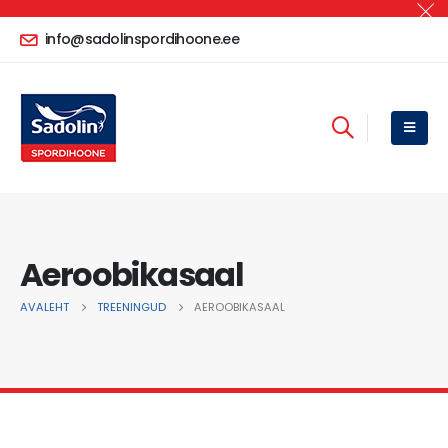
info@sadolinspordihoone.ee
Aeroobikasaal
AVALEHT
TREENINGUD
AEROOBIKASAAL