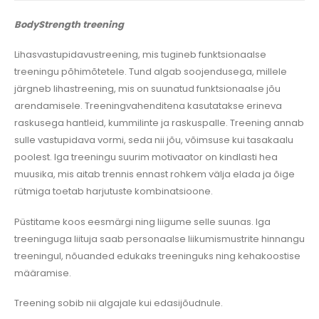
BodyStrength
treening
Lihasvastupidavustreening, mis tugineb funktsionaalse
treeningu põhimõtetele. Tund algab soojendusega, millele
järgneb lihastreening, mis on suunatud funktsionaalse jõu
arendamisele. Treeningvahenditena kasutatakse erineva
raskusega hantleid, kummilinte ja raskuspalle. Treening annab
sulle vastupidava vormi, seda nii jõu, võimsuse kui tasakaalu
poolest. Iga treeningu suurim motivaator on kindlasti hea
muusika, mis aitab trennis ennast rohkem välja elada ja õige
rütmiga toetab harjutuste kombinatsioone.
Püstitame koos eesmärgi ning liigume selle suunas. Iga
treeninguga liituja saab personaalse liikumismustrite hinnangu
treeningul, nõuanded edukaks treeninguks ning kehakoostise
määramise.
Treening sobib nii algajale kui edasijõudnule.