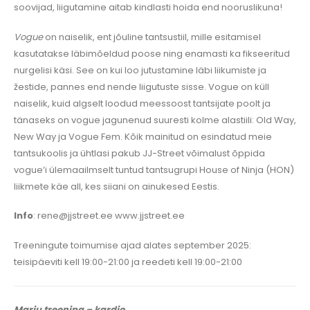
soovijad, liigutamine aitab kindlasti hoida end nooruslikuna!
Vogue
on naiselik, ent jõuline tantsustiil, mille esitamisel
kasutatakse läbimõeldud poose ning enamasti ka fikseeritud
nurgelisi käsi. See on kui loo jutustamine läbi liikumiste ja
žestide, pannes end nende liigutuste sisse. Vogue on küll
naiselik, kuid algselt loodud meessoost tantsijate poolt ja
tänaseks on vogue jagunenud suuresti kolme alastiili: Old Way,
New Way ja Vogue Fem. Kõik mainitud on esindatud meie
tantsukoolis ja ühtlasi pakub JJ-Street võimalust õppida
vogue’i ülemaailmselt tuntud tantsugrupi House of Ninja (HON)
liikmete käe all, kes siiani on ainukesed Eestis.
Info
: rene@jjstreet.ee www.jjstreet.ee
Treeningute toimumise ajad alates september 2025:
teisipäeviti kell 19:00-21:00 ja reedeti kell 19:00-21:00
Marju treening – kardio