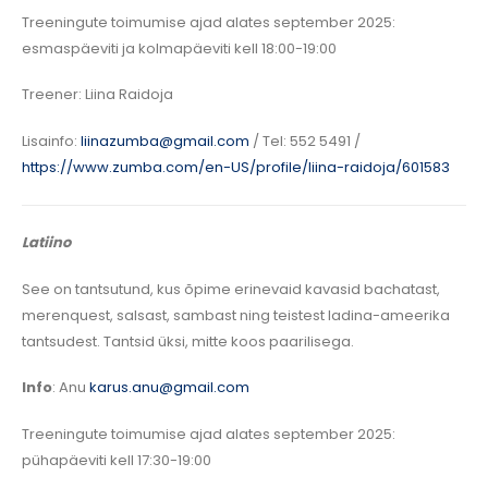
Treeningute toimumise ajad alates september 2025:
esmaspäeviti ja kolmapäeviti kell 18:00-19:00
Treener: Liina Raidoja
Lisainfo:
liinazumba@gmail.com
/ Tel: 552 5491 /
https://www.zumba.com/en-US/profile/liina-raidoja/601583
Latiino
See on tantsutund, kus õpime erinevaid kavasid bachatast,
merenquest, salsast, sambast ning teistest ladina-ameerika
tantsudest. Tantsid üksi, mitte koos paarilisega.
Info
: Anu
karus.anu@gmail.com
Treeningute toimumise ajad alates september 2025:
pühapäeviti kell 17:30-19:00