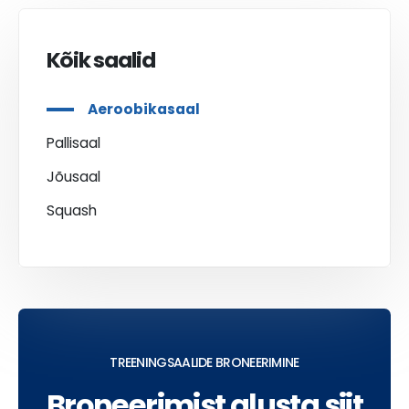
Kõik saalid
Aeroobikasaal
Pallisaal
Jõusaal
Squash
TREENINGSAALIDE BRONEERIMINE
Broneerimist alusta siit