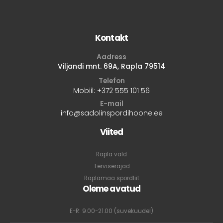
Kontakt
Aadress
Viljandi mnt. 69A, Rapla 79514
Telefon
Mobiil:
+372 555 101 56
E-mail
info@sadolinspordihoone.ee
Viited
Rapla vald
Terviserajad
Raplamaa spordliit
Oleme avatud
E-R: 9.00-21.00 (suvekuudel)